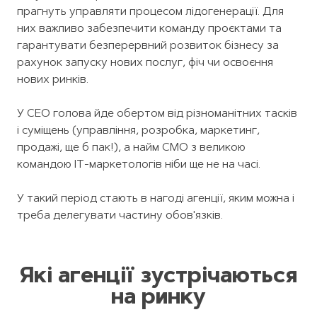
прагнуть управляти процесом лідогенерації. Для
них важливо забезпечити команду проєктами та
гарантувати безперервний розвиток бізнесу за
рахунок запуску нових послуг, фіч чи освоєння
нових ринків.
У СЕО голова йде обертом від різноманітних тасків
і суміщень (управління, розробка, маркетинг,
продажі, ще б пак!), а найм CMO з великою
командою IT-маркетологів ніби ще не на часі.
У такий період стають в нагоді агенції, яким можна і
треба делегувати частину обов'язків.
Які агенції зустрічаються
на ринку