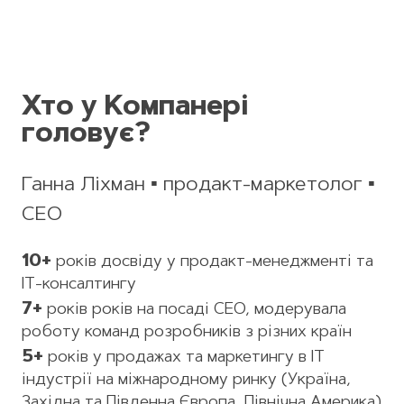
Хто у Компанері
головує?
Ганна Ліхман ▪ продакт-маркетолог ▪
CEO
10+
років досвіду у продакт-менеджменті та
IT-консалтингу
7+
років років на посаді СЕО, модерувала
роботу команд розробників з різних країн
5+
років у продажах та маркетингу в IT
індустрії на міжнародному ринку (Україна,
Західна та Південна Європа, Північна Америка)