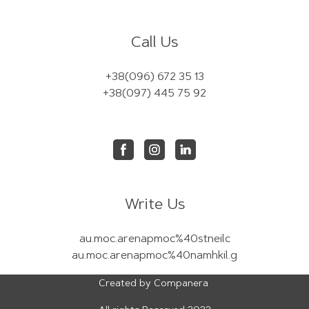
Call Us
+38(096) 672 35 13
+38(097) 445 75 92
Write Us
au.moc.arenapmoc%40stneilc
au.moc.arenapmoc%40namhkil.g
Created by Companera